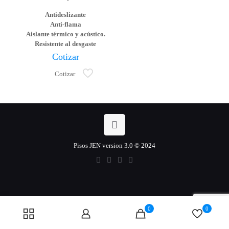
Antideslizante
Anti-flama
Aislante térmico y acústico.
Resistente al desgaste
Cotizar
Cotizar
Pisos JEN version 3.0 © 2024
0
0