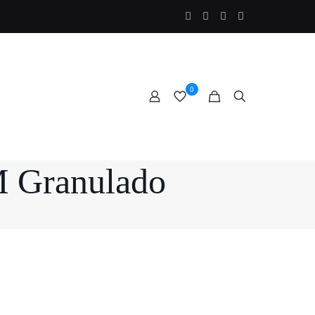
0
M Granulado