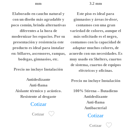
mm
3.2 mm
Elaborado en caucho natural y
Este piso es ideal para
con un diseño más agradable y
gimnasios y áreas
in-door
,
poco común, brinda alternativas
contamos con una gran
diferentes a la hora de
variedad de colores, aunque el
modernizar los espacios. Por su
más solicitado es el negro,
presentación y resistencia este
contamos con la capacidad de
producto es ideal para instalar
adaptar muchos colores, de
en: billares, ascensores, rampas,
acuerdo con sus necesidades. Es
bodegas, gimnasios, etc.
muy usado en Shelters, cuartos
de sistema, cuartos de equipos
Precio no incluye Instalación
eléctricos y oficinas.
Antideslizante
Precio no incluye Instalación
Anti-flama
Aislante térmico y acústico.
100% Stirena – Butadieno
Resistente al desgaste
Antideslizante
Anti-flama
Cotizar
Antibacterial
Cotizar
Cotizar
Cotizar