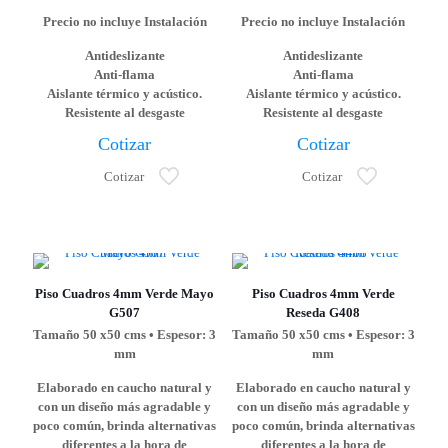
Precio no incluye Instalación
Precio no incluye Instalación
Antideslizante
Antideslizante
Anti-flama
Anti-flama
Aislante térmico y acústico.
Aislante térmico y acústico.
Resistente al desgaste
Resistente al desgaste
Cotizar
Cotizar
Cotizar
Cotizar
Piso Cuadros 4mm Verde Mayo
Piso Cuadros 4mm Verde
G507
Reseda G408
Tamaño 50 x50 cms • Espesor: 3
Tamaño 50 x50 cms • Espesor: 3
mm
mm
Elaborado en caucho natural y
Elaborado en caucho natural y
con un diseño más agradable y
con un diseño más agradable y
poco común, brinda alternativas
poco común, brinda alternativas
diferentes a la hora de
diferentes a la hora de