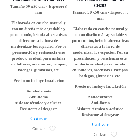
CH202
Tamaño 50 x50 cms • Espesor: 3
mm
Tamaño 50 x50 cms • Espesor: 3
mm
Elaborado en caucho natural y
con un diseño más agradable y
Elaborado en caucho natural y
poco común, brinda alternativas
con un diseño más agradable y
diferentes a la hora de
poco común, brinda alternativas
modernizar los espacios. Por su
diferentes a la hora de
presentación y resistencia este
modernizar los espacios. Por su
producto es ideal para instalar
presentación y resistencia este
en: billares, ascensores, rampas,
producto es ideal para instalar
bodegas, gimnasios, etc.
en: billares, ascensores, rampas,
bodegas, gimnasios, etc.
Precio no incluye Instalación
Precio no incluye Instalación
Antideslizante
Anti-flama
Antideslizante
Aislante térmico y acústico.
Anti-flama
Resistente al desgaste
Aislante térmico y acústico.
Resistente al desgaste
Cotizar
Cotizar
Cotizar
Cotizar