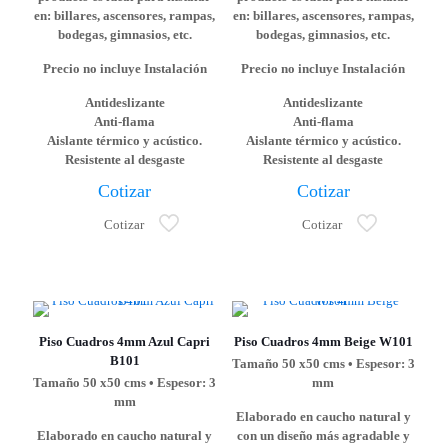
en: billares, ascensores, rampas,
en: billares, ascensores, rampas,
bodegas, gimnasios, etc.
bodegas, gimnasios, etc.
Precio no incluye Instalación
Precio no incluye Instalación
Antideslizante
Antideslizante
Anti-flama
Anti-flama
Aislante térmico y acústico.
Aislante térmico y acústico.
Resistente al desgaste
Resistente al desgaste
Cotizar
Cotizar
Cotizar
Cotizar
Piso Cuadros 4mm Azul Capri
Piso Cuadros 4mm Beige W101
B101
Tamaño 50 x50 cms • Espesor: 3
Tamaño 50 x50 cms • Espesor: 3
mm
mm
Elaborado en caucho natural y
Elaborado en caucho natural y
con un diseño más agradable y