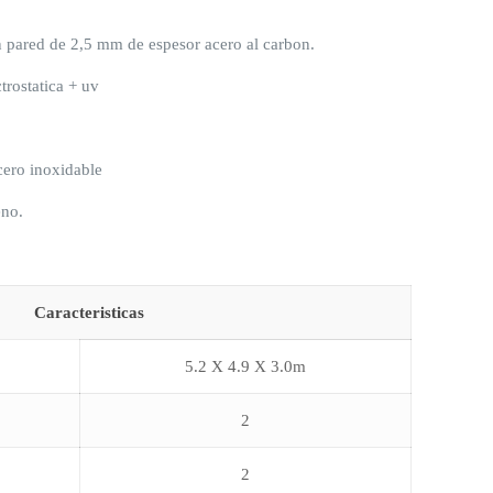
 pared de 2,5 mm de espesor acero al carbon.
trostatica + uv
cero inoxidable
eno.
Caracteristicas
5.2 X 4.9 X 3.0m
2
2