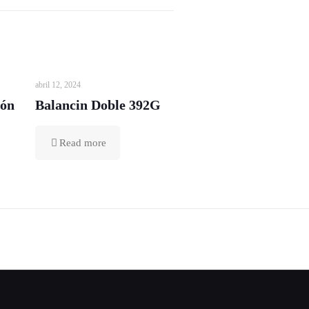
abril 12, 2024
ión
Balancin Doble 392G
Read more