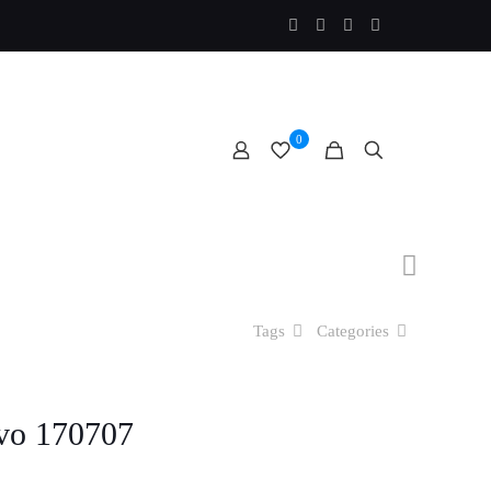
0
Tags
Categories
Evo 170707