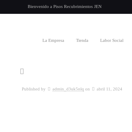
Bienvenido a Pisos Recubrimientos JEN
La Empresa
Tienda
Labor Social
Published by
admin_d3uk5nlq
on
abril 11, 2024